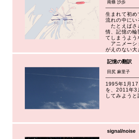
南條 沙歩
生まれて初め
流れの中にい
たとえばささ
情、記憶の輪
てしまうよう
アニメーショ
がえのない大
記憶の翻訳
田尻 麻里子
1995年1
を、2011
してみようと
signal/noise