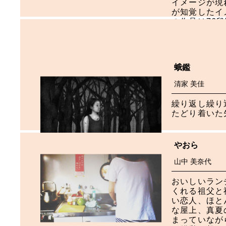
イメージが現
が知覚したイ
の作品は76
メラの露出機
私には被写体
しているよう
蛾鑑
清家 美佳
繰り返し繰り
たどり着いた
やおら
山中 美奈代
おいしいラン
くれる祖父と
い恋人、ほと
な屋上、真夏
まっていなが