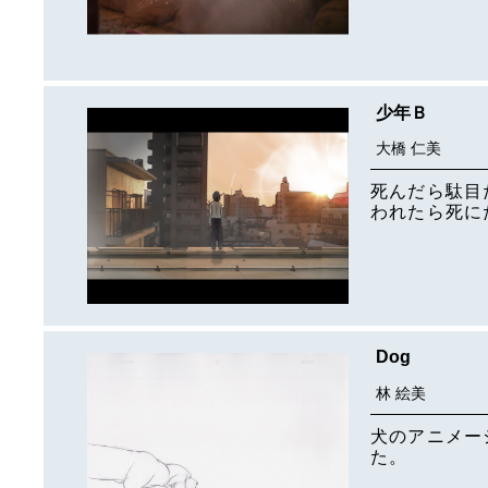
少年Ｂ
大橋 仁美
死んだら駄目
われたら死に
Dog
林 絵美
犬のアニメー
た。