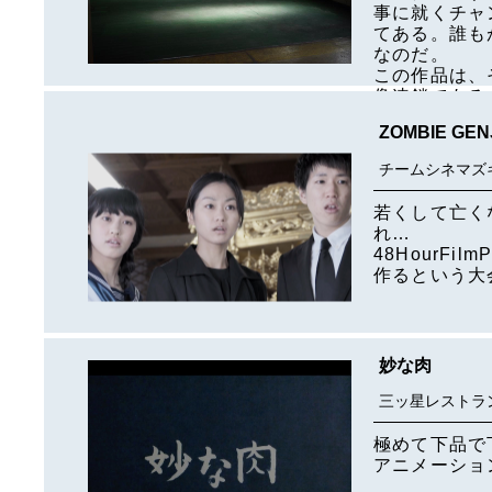
事に就くチャ
てある。誰も
なのだ。
この作品は、
像連鎖である
ZOMBIE GEN
チームシネマズ
若くして亡く
れ…
48HourFi
作るという大
妙な肉
三ッ星レストラ
極めて下品で
アニメーショ