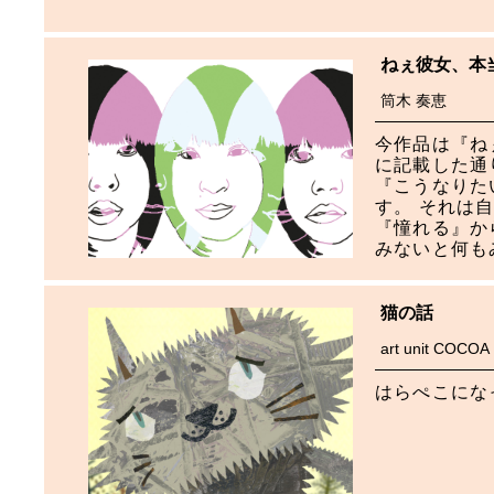
ねぇ彼女、本
筒木 奏恵
今作品は『ね
に記載した通
『こうなりた
す。 それは
『憧れる』か
みないと何も
猫の話
art unit COCOA
はらぺこにな