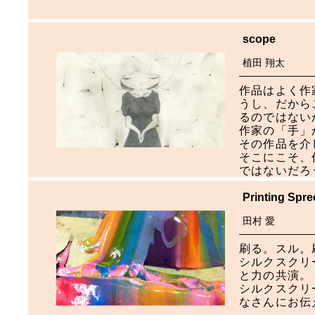
scope
植田 翔太
作品はよく作
うし、だから
るのではない
作家の「手」
その作品を介
そこにこそ、
ではないだろ
Printing Spre
田村 愛
刷る。スル。
シルクスクリ
と力の共演。
シルクスクリ
なさんにお伝えで