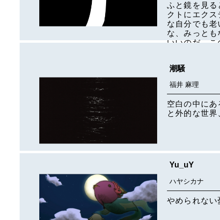
ふと鏡を見る
クトにエクス
な自分でも老
な、みっとも
いいのだ。こ
ば引っこ抜い
潮騒
福井 麻理
空白の中にあ
と外的な世界
Yu_uY
ハヤシカナ
やめられない