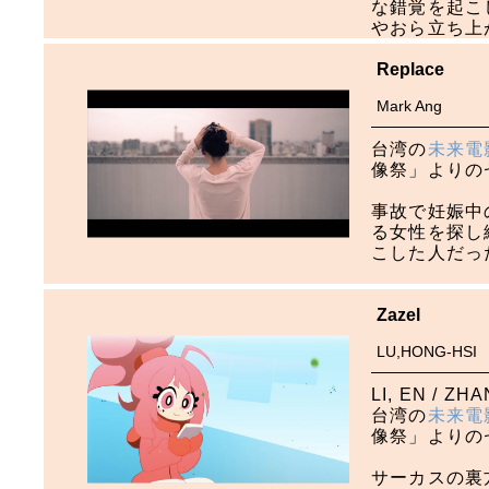
な錯覚を起こ
やおら立ち上
Replace
Mark Ang
台湾の
未来電
像祭」よりの
事故で妊娠中
る女性を探し
こした人だっ
Zazel
LU,HONG-HSI
LI, EN / ZH
台湾の
未来電
像祭」よりの
サーカスの裏