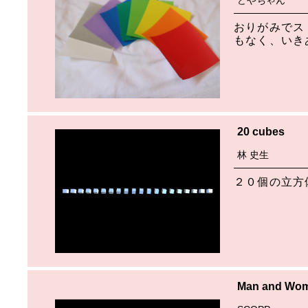
どやちゃん
おりがみでス
もなく、いき
20 cubes
林 史生
２０個の立方
Man and Wo