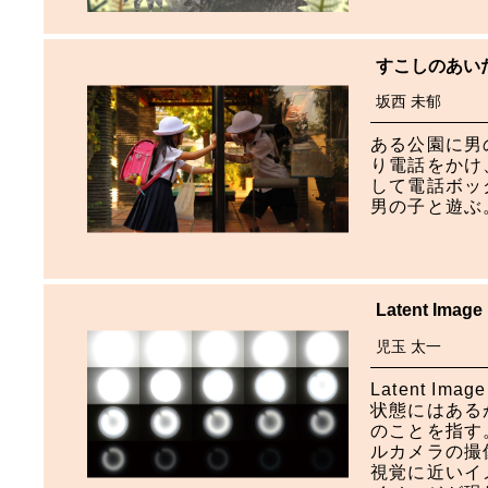
すこしのあい
坂西 未郁
ある公園に男
り電話をかけ
して電話ボッ
男の子と遊ぶ
Latent Image
児玉 太一
Latent 
状態にはある
のことを指す
ルカメラの撮
視覚に近いイ