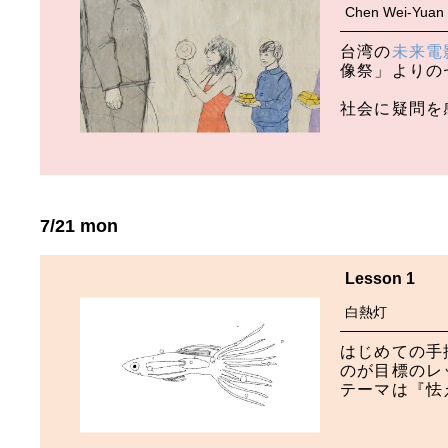
Chen Wei-Yuan
台湾の
未来電
像祭」よりの
社会に疑問を
7/21 mon
Lesson 1
白熱灯
はじめての手
のが目標のレ
テーマは『怯