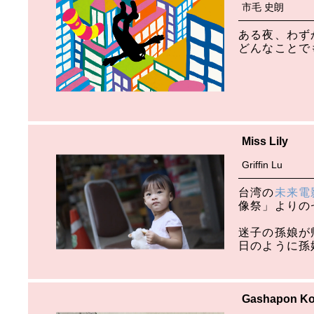
市毛 史朗
ある夜、わず
どんなことで
Miss Lily
Griffin Lu
台湾の
未来電
像祭」よりの
迷子の孫娘が
日のように孫
Gashapon Ko