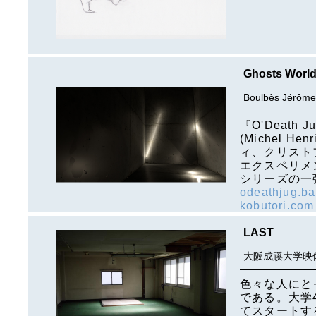
Ghosts Worl
Boulbès Jérôme
『O'Deat
(Michel He
ィ、クリスト
エクスペリメ
シリーズの一
odeathjug.b
kobutori.com
LAST
大阪成蹊大学映
色々な人にと
である。大学
てスタートす