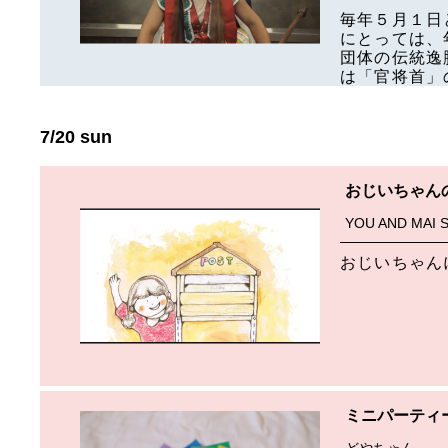
毎年５月１日
にとっては、
団体の伝統逸
は「官将首」
7/20 sun
おじいちゃん
YOU AND MAI 
おじいちゃん
ミニパーティ