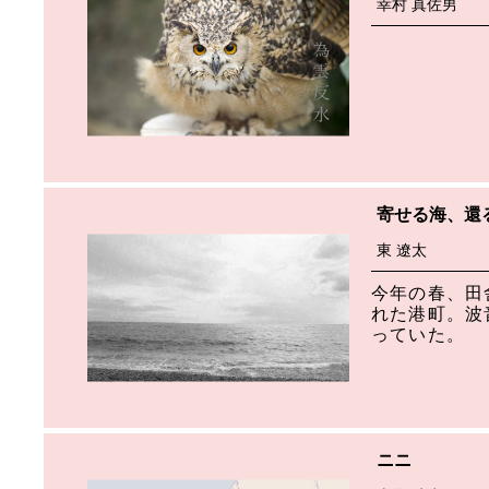
幸村 真佐男
寄せる海、還
東 遼太
今年の春、田
れた港町。波
っていた。
ニニ